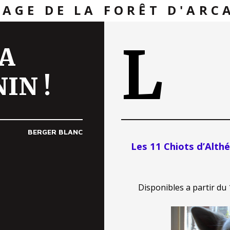
VAGE DE LA FORÊT D'ARC
L
LA
IN !
BERGER BLANC
Les 11 Chiots d’Althé
Disponibles a partir du 