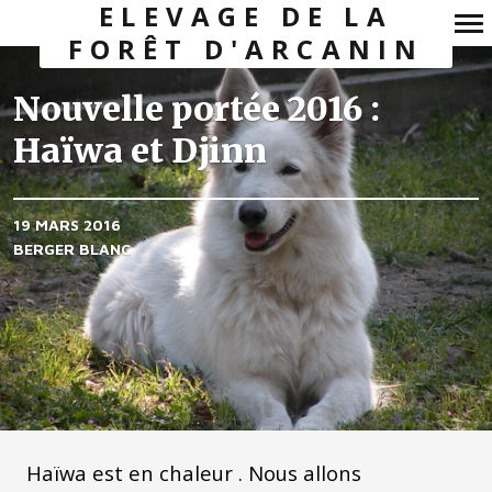
ELEVAGE DE LA
FORÊT D'ARCANIN
Navigation
principale
Nouvelle portée 2016 :
Haïwa et Djinn
19 MARS 2016
BERGER BLANC
Haïwa est en chaleur . Nous allons