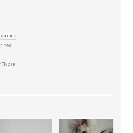
nfirmée
t nés
Elypse :