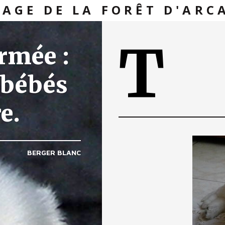
VAGE DE LA FORÊT D'ARC
T
rmée :
 bébés
e.
BERGER BLANC