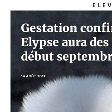
ELE
Gestation confi
Elypse aura des
début septembr
14 AOÛT 2011