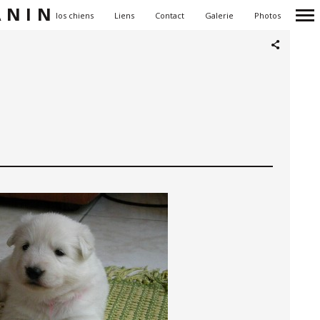
ANIN
Accueil
Nos chiens
Liens
Contact
Galerie
Photos
Navigation
principale